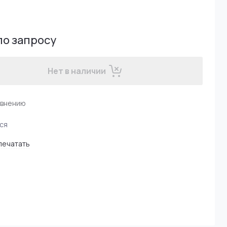
по запросу
Нет в наличии
авнению
ся
печатать