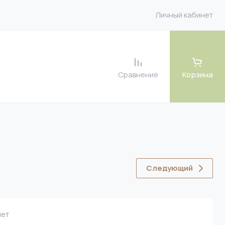
Личный кабинет
Сравнение
Корзина
лья
ки
ор
нитура
Следующий
ет