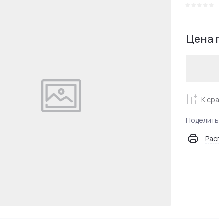
Цена 
К ср
Поделить
Рас