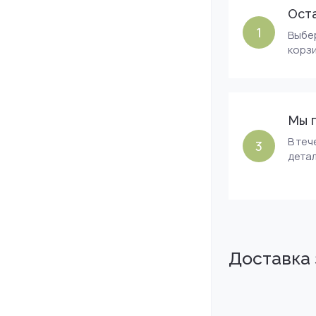
Оста
1
Выбер
корзи
Мы 
В теч
3
детал
Доставка 