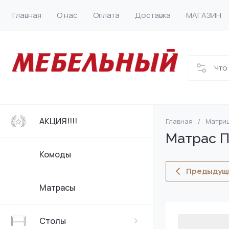
Главная
О нас
Оплата
Доставка
МАГАЗИН
АКЦИЯ!!!!
Главная
/
Матри
Обеденные сто
Кухонные стуль
Кровати
Диваны
Диваны
Детские кроват
Кухни
Шкафы и пеналы
Тумбы для обув
Матрас П
Журнальные ст
Стенки
Двухъярусные 
Стулья
Стеллажи
Комоды
Предыдущ
Матрасы
Столы